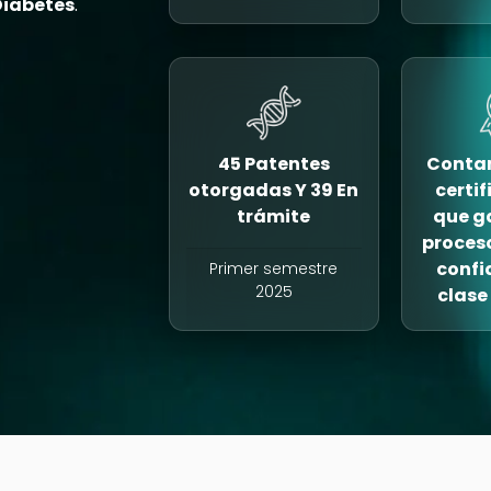
Diabetes
.
45 Patentes
Contam
otorgadas Y 39 En
certi
trámite
que g
proces
confi
Primer semestre
2025
clase