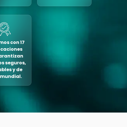
os con 17
ficaciones
arantizan
os seguros,
ables y de
 mundial.