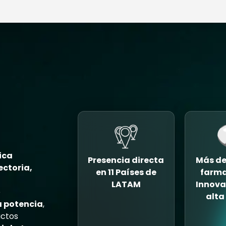
ica
Presencia directa
Más de
ectoria,
en 11 Países de
farma
LATAM
Innova
e
alta
a potencia
,
ctos