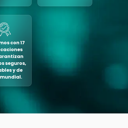
os con 17
ficaciones
arantizan
os seguros,
ables y de
 mundial.