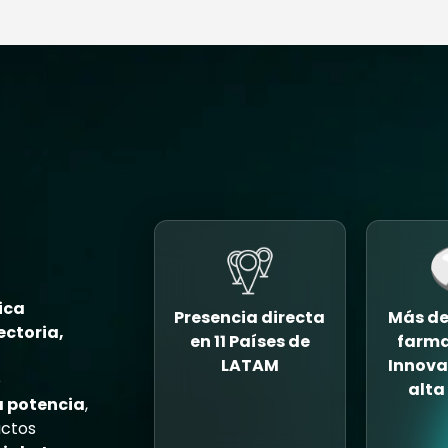
ica
Presencia directa
Más de
ectoria,
en 11 Países de
farma
LATAM
Innova
e
alta
a potencia
,
ctos