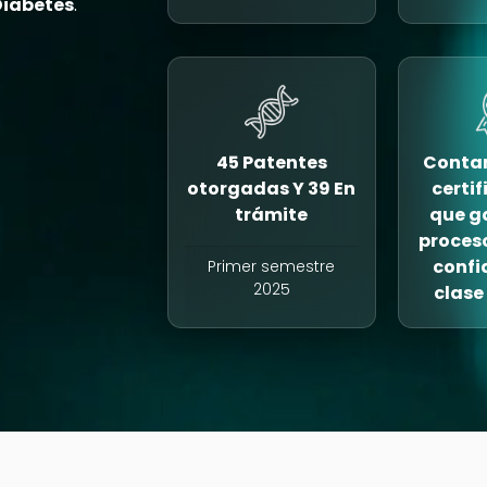
Diabetes
.
45 Patentes
Contam
otorgadas Y 39 En
certi
trámite
que g
proces
confi
Primer semestre
2025
clase